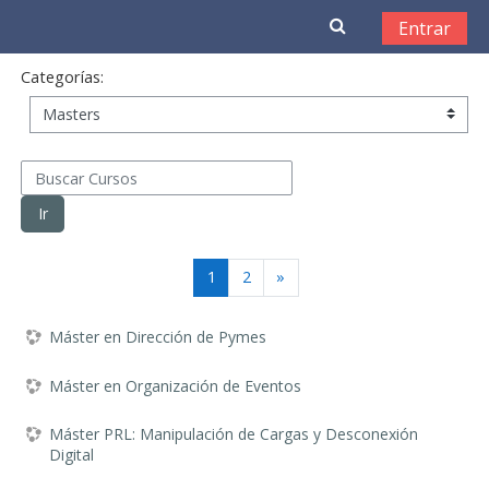
Salta al contenido principal
Entrar
Categorías:
Buscar Cursos
Ir
(actual)
Siguiente
1
2
»
Máster en Dirección de Pymes
Máster en Organización de Eventos
Máster PRL: Manipulación de Cargas y Desconexión
Digital