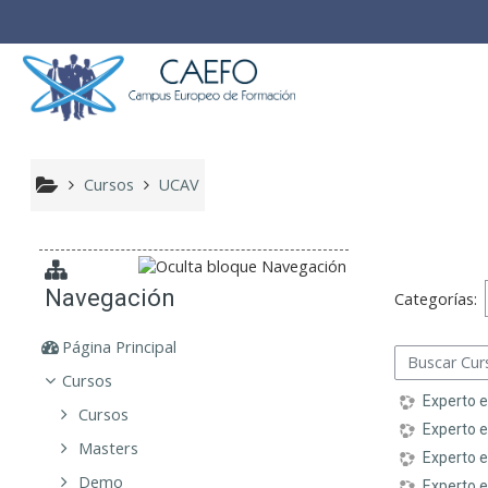
Salta al contenido principal
Cursos
UCAV
Navegación
Categorías:
Página Principal
Buscar Cursos
Cursos
Experto 
Cursos
Experto 
Masters
Experto e
Demo
Experto e